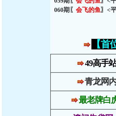
059期〖
会飞的鱼
〗<
060期〖
会飞的鱼
〗<
【首
49高手
青龙网
最老牌白