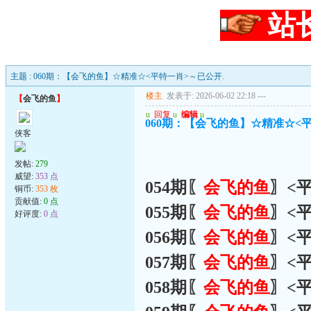
站
主题 : 060期：【会飞的鱼】☆精准☆<平特一肖>～已公开.
楼主
发表于: 2026-06-02 22:18
---
【
会飞的鱼
】
u
回复
u
编辑
u
060期：【会飞的鱼】☆精准☆<
侠客
发帖:
279
威望:
353 点
054期〖
会飞的鱼
〗<
铜币:
353 枚
贡献值:
0 点
055期〖
会飞的鱼
〗<
好评度:
0 点
056期〖
会飞的鱼
〗<
057期〖
会飞的鱼
〗<
058期〖
会飞的鱼
〗<