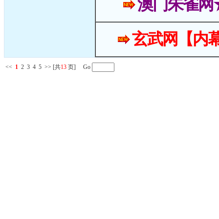
澳门朱雀网
玄武网【内幕
<<
1
2
3
4
5
>>
[共
13
页] Go