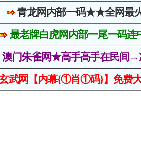
青龙网内部一码★★全网最
最老牌白虎网内部一尾一码连
澳门朱雀网★高手高手在民间→
玄武网【内幕{①肖①码}】免费