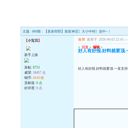
主题 : 060期：【喜多郎郎】致富神话〖大小中特〗连中~！
板凳
发表于: 2026-06-02 22:43
---
【
小宝贝
】
u
回复
u
编辑
u
好人有好报.好料就要顶.一
新手上路
发帖:
8753
好人有好报.好料就要顶.一直支持你
威望:
18457 点
铜币:
4418 枚
贡献值:
0 点
好评度:
0 点