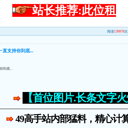
站长推荐:此位租
阅读
139978
次
直支持你到底...
到底...
【首位图片.长条文字
49高手站内部猛料，精心计