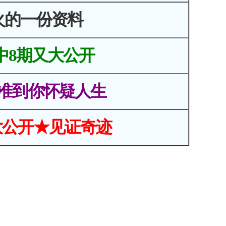
火的一份资料
中8期又大公开
准到你怀疑人生
大公开★见证奇迹