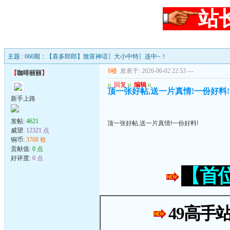
站
主题 : 060期：【喜多郎郎】致富神话〖大小中特〗连中~！
8楼
发表于: 2026-06-02 22:53
---
【
咖啡丽丽
】
u
回复
u
编辑
u
顶一张好帖,送一片真情!一份好料!
新手上路
发帖:
4621
顶一张好帖,送一片真情!一份好料!
威望:
12321 点
铜币:
3708 枚
贡献值:
0 点
好评度:
0 点
【首
49高手