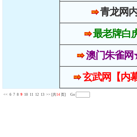
青龙网
最老牌白
澳门朱雀网
玄武网【内幕
<<
6
7
8
9
10
11
12
13
>>
[共
14
页] Go