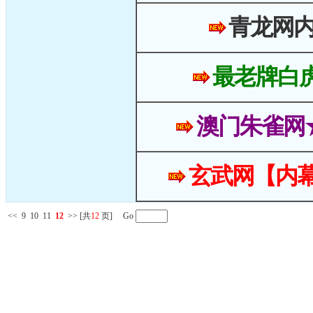
青龙网
最老牌白
澳门朱雀网
玄武网【内幕
<<
9
10
11
12
>>
[共
12
页] Go