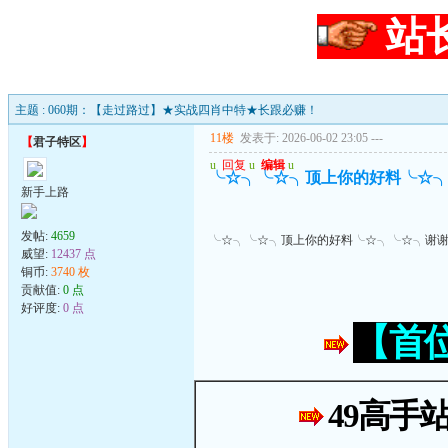
站
主题 : 060期：【走过路过】★实战四肖中特★长跟必赚！
11楼
发表于: 2026-06-02 23:05
---
【
君子特区
】
u
回复
u
编辑
u
╰☆╮╰☆╮顶上你的好料╰☆
新手上路
发帖:
4659
╰☆╮╰☆╮顶上你的好料╰☆╮╰☆╮谢
威望:
12437 点
铜币:
3740 枚
贡献值:
0 点
好评度:
0 点
【首
49高手