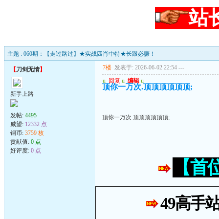
站
主题 : 060期：【走过路过】★实战四肖中特★长跟必赚！
7楼
发表于: 2026-06-02 22:54
---
【
刀剑无情
】
u
回复
u
编辑
u
顶你一万次.顶顶顶顶顶顶;
新手上路
发帖:
4495
顶你一万次.顶顶顶顶顶顶;
威望:
12332 点
铜币:
3759 枚
贡献值:
0 点
好评度:
0 点
【首
49高手