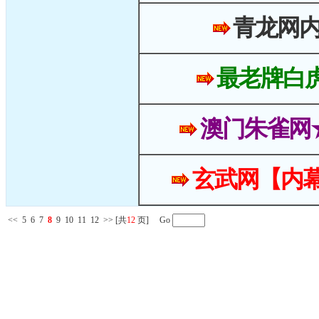
青龙网
最老牌白
澳门朱雀网
玄武网【内幕
<<
5
6
7
8
9
10
11
12
>>
[共
12
页] Go