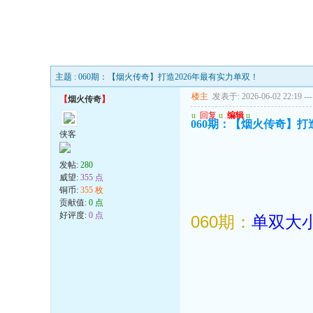
主题 : 060期：【烟火传奇】打造2026年最有实力单双！
楼主
发表于: 2026-06-02 22:19
---
【
烟火传奇
】
u
回复
u
编辑
u
060期：【烟火传奇】打
侠客
发帖:
280
威望:
355 点
铜币:
355 枚
贡献值:
0 点
好评度:
0 点
060期：
单双大