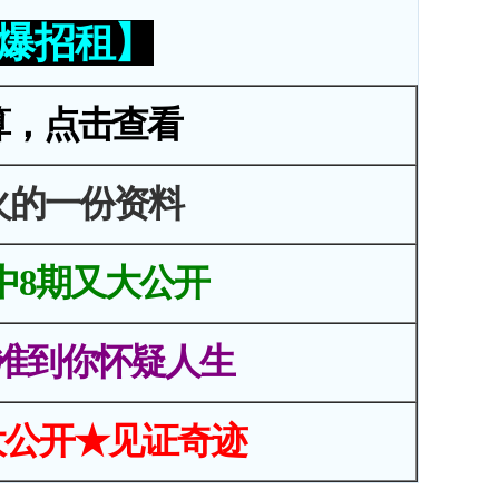
火爆招租】
算，点击查看
火的一份资料
中8期又大公开
准到你怀疑人生
大公开★见证奇迹