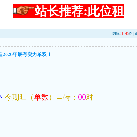
站长推荐:此位租
阅读
91145
次 |
造2026年最有实力单双！
小
今期旺（
单数
）→特：
00
对