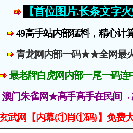
【首位图片.长条文字
49高手站内部猛料，精心计
青龙网内部一码★★全网最
最老牌白虎网内部一尾一码连
澳门朱雀网★高手高手在民间→
玄武网【内幕{①肖①码}】免费