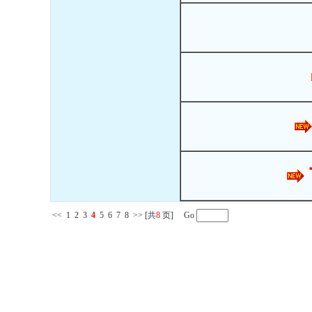
<<
1
2
3
4
5
6
7
8
>>
[共
8
页] Go