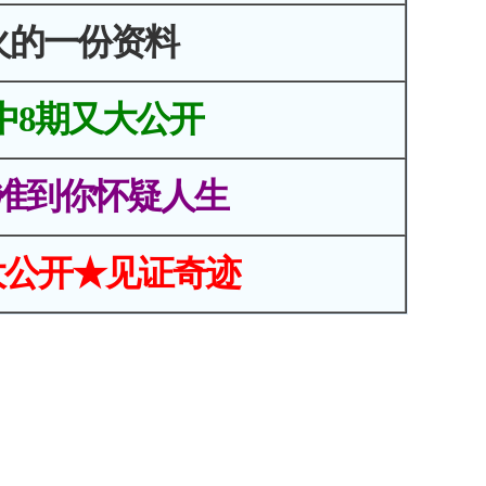
火的一份资料
中8期又大公开
准到你怀疑人生
大公开★见证奇迹