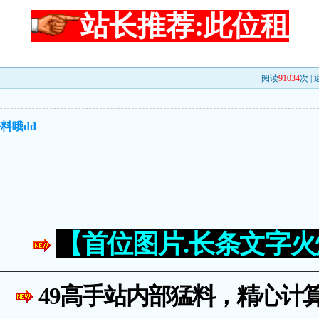
站长推荐:此位租
阅读
91034
次 |
料哦dd
【首位图片.长条文字
49高手站内部猛料，精心计