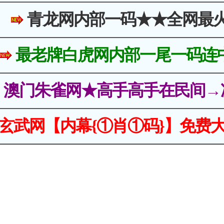
青龙网内部一码★★全网最
最老牌白虎网内部一尾一码连
澳门朱雀网★高手高手在民间→
玄武网【内幕{①肖①码}】免费