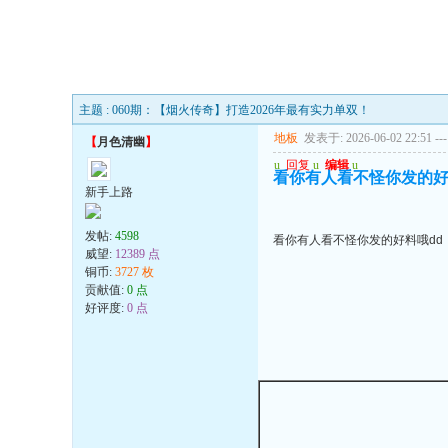
主题 : 060期：【烟火传奇】打造2026年最有实力单双！
地板
发表于: 2026-06-02 22:51
---
【
月色清幽
】
u
回复
u
编辑
u
看你有人看不怪你发的好
新手上路
发帖:
4598
看你有人看不怪你发的好料哦dd
威望:
12389 点
铜币:
3727 枚
贡献值:
0 点
好评度:
0 点