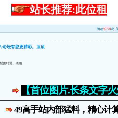
站长推荐:此位租
阅读
90776
次 |
中,论坛有您更精彩。顶顶
有您更精彩。顶顶
【首位图片.长条文字
49高手站内部猛料，精心计