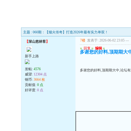
主题 : 060期：【烟火传奇】打造2026年最有实力单双！
7楼
发表于: 2026-06-02 23:05
---
【
深山悠林客
】
u
回复
u
编辑
u
多谢您的好料,顶期期大
新手上路
发帖:
4576
多谢您的好料,顶期期大中,论坛
威望:
12304 点
铜币:
3664 枚
贡献值:
0 点
好评度:
0 点