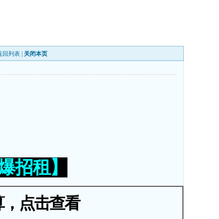
返回列表
|
关闭本页
火爆招租】
算，点击查看