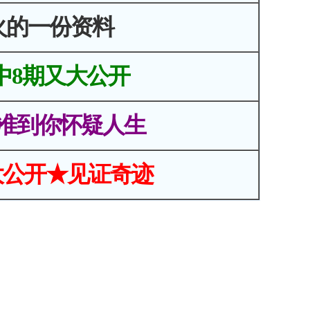
火的一份资料
中8期又大公开
准到你怀疑人生
大公开★见证奇迹