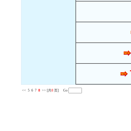
<<
5
6
7
8
>>
[共
8
页] Go