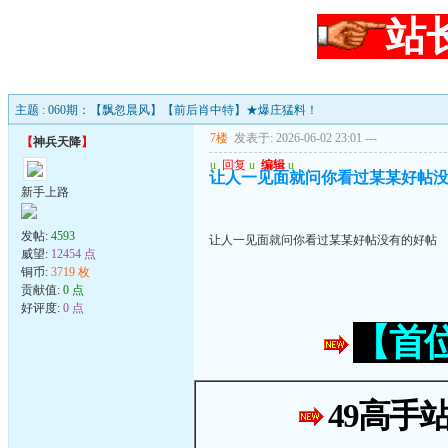
站
主题 : 060期：【飘忽晨风】【前后肖中特】★爆庄猛料！
7楼
发表于: 2026-06-02 23:01
---
【
神兵天降
】
u
回复
u
编辑
u
让人一见面就问你看过某某好帖
新手上路
发帖:
4593
让人一见面就问你看过某某好帖没有的好帖
威望:
12454 点
铜币:
3719 枚
贡献值:
0 点
好评度:
0 点
【首
49高手