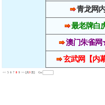
青龙网
最老牌白
澳门朱雀网
玄武网【内幕
<<
5
6
7
8
9
>>
[共
9
页] Go