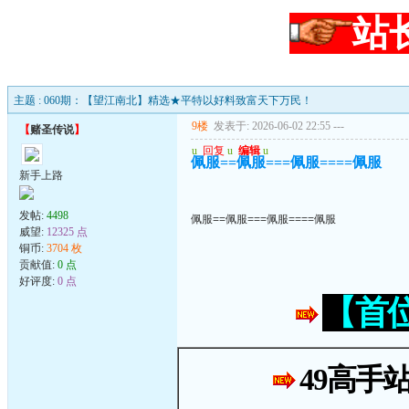
站
主题 : 060期：【望江南北】精选★平特以好料致富天下万民！
9楼
发表于: 2026-06-02 22:55
---
【
赌圣传说
】
u
回复
u
编辑
u
佩服==佩服===佩服====佩服
新手上路
发帖:
4498
佩服==佩服===佩服====佩服
威望:
12325 点
铜币:
3704 枚
贡献值:
0 点
好评度:
0 点
【首
49高手