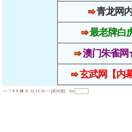
青龙网
最老牌白
澳门朱雀网
玄武网【内幕
<<
7
8
9
10
11
12
13
14
>>
[共
16
页] Go