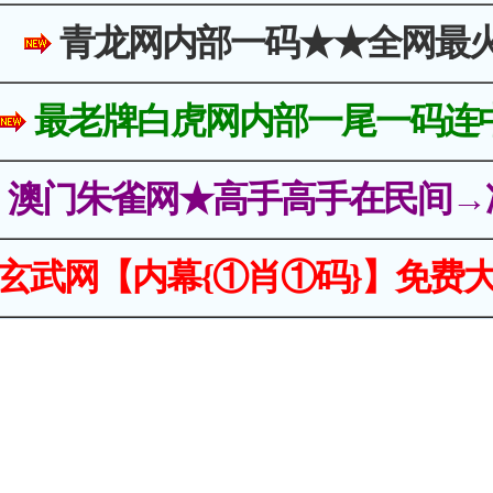
青龙网内部一码★★全网最
最老牌白虎网内部一尾一码连
澳门朱雀网★高手高手在民间→
玄武网【内幕{①肖①码}】免费