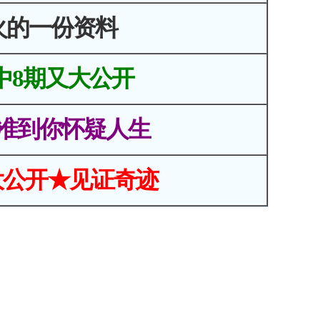
火的一份资料
中8期又大公开
准到你怀疑人生
大公开★见证奇迹