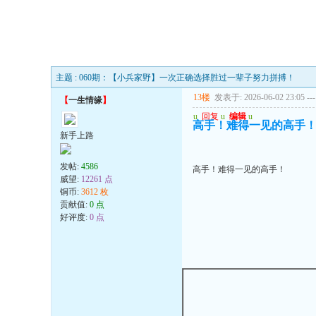
主题 : 060期：【小兵家野】一次正确选择胜过一辈子努力拼搏！
13楼
发表于: 2026-06-02 23:05
---
【
一生情缘
】
u
回复
u
编辑
u
高手！难得一见的高手
新手上路
发帖:
4586
高手！难得一见的高手！
威望:
12261 点
铜币:
3612 枚
贡献值:
0 点
好评度:
0 点