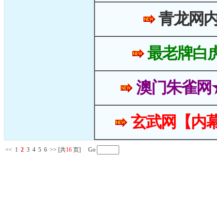
青龙网
最老牌白
澳门朱雀网
玄武网【内幕
<<
1
2
3
4
5
6
>>
[共
16
页] Go