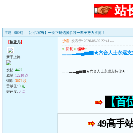
站
主题 : 060期：【小兵家野】一次正确选择胜过一辈子努力拼搏！
沙发
发表于: 2026-06-02 22:41
---
【
柳蓝儿
】
u
回复
u
编辑
u
▁▁▂▃▄▆▇★六合人士永远支
新手上路
发帖:
4427
▁▁▂▃▄▆▇★六合人士永远支持你★！
威望:
12210 点
铜币:
3674 枚
贡献值:
0 点
好评度:
0 点
【首
49高手