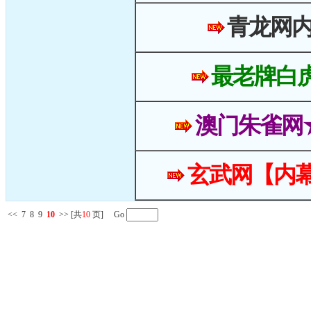
青龙网
最老牌白
澳门朱雀网
玄武网【内幕
<<
7
8
9
10
>>
[共
10
页] Go