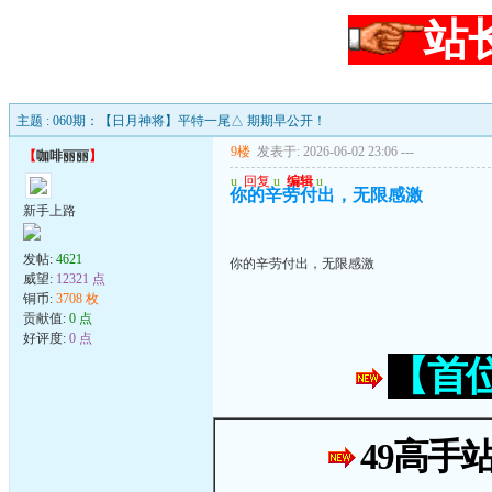
站
主题 : 060期：【日月神将】平特一尾△ 期期早公开！
9楼
发表于: 2026-06-02 23:06
---
【
咖啡丽丽
】
u
回复
u
编辑
u
你的辛劳付出，无限感激
新手上路
发帖:
4621
你的辛劳付出，无限感激
威望:
12321 点
铜币:
3708 枚
贡献值:
0 点
好评度:
0 点
【首
49高手