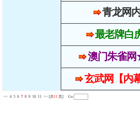
青龙网
最老牌白
澳门朱雀网
玄武网【内幕
<<
4
5
6
7
8
9
10
11
>>
[共
11
页] Go