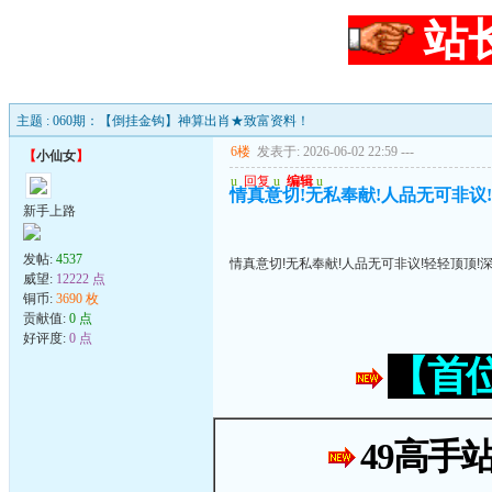
站
主题 : 060期：【倒挂金钩】神算出肖★致富资料！
6楼
发表于: 2026-06-02 22:59
---
【
小仙女
】
u
回复
u
编辑
u
情真意切!无私奉献!人品无可非议
新手上路
发帖:
4537
情真意切!无私奉献!人品无可非议!轻轻顶顶!
威望:
12222 点
铜币:
3690 枚
贡献值:
0 点
好评度:
0 点
【首
49高手