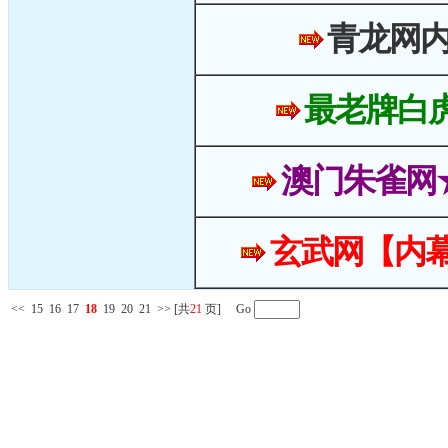
青龙网
最老牌白
澳门朱雀网
玄武网【内幕
<<
15
16
17
18
19
20
21
>>
[共
21
页] Go