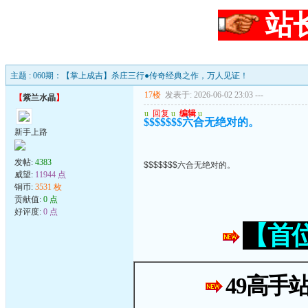
站
主题 : 060期：【掌上成吉】杀庄三行●传奇经典之作，万人见证！
17楼
发表于: 2026-06-02 23:03
---
【
紫兰水晶
】
u
回复
u
编辑
u
$$$$$$$六合无绝对的。
新手上路
发帖:
4383
$$$$$$$六合无绝对的。
威望:
11944 点
铜币:
3531 枚
贡献值:
0 点
好评度:
0 点
【首
49高手