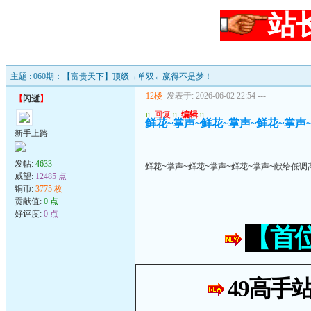
站
主题 : 060期：【富贵天下】顶级→单双←赢得不是梦！
12楼
发表于: 2026-06-02 22:54
---
【
闪逝
】
u
回复
u
编辑
u
鲜花~掌声~鲜花~掌声~鲜花~掌声
新手上路
发帖:
4633
鲜花~掌声~鲜花~掌声~鲜花~掌声~献给低调
威望:
12485 点
铜币:
3775 枚
贡献值:
0 点
好评度:
0 点
【首
49高手