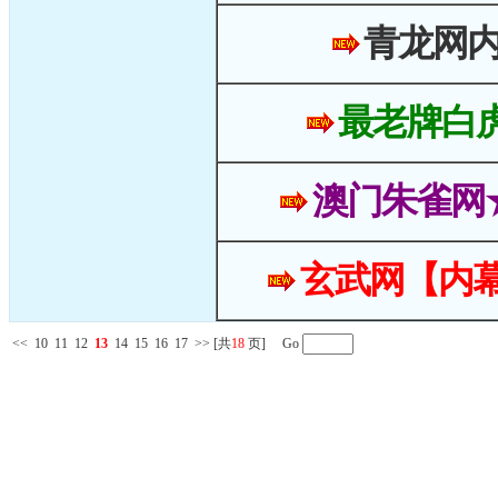
青龙网
最老牌白
澳门朱雀网
玄武网【内幕
<<
10
11
12
13
14
15
16
17
>>
[共
18
页] Go