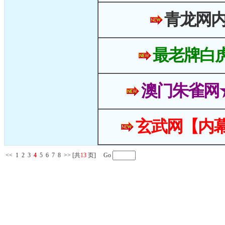
青龙网
最老牌白
澳门朱雀网
玄武网【内幕
<<
1
2
3
4
5
6
7
8
>>
[共
13
页] Go