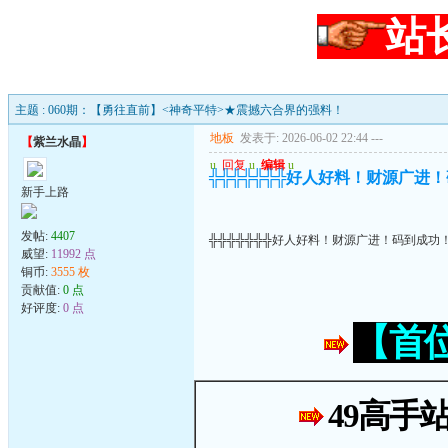
站
主题 : 060期：【勇往直前】<神奇平特>★震撼六合界的强料！
地板
发表于: 2026-06-02 22:44
---
【
紫兰水晶
】
u
回复
u
编辑
u
╬╬╬╬╬╬╬好人好料！财源广进
新手上路
发帖:
4407
╬╬╬╬╬╬╬好人好料！财源广进！码到成功
威望:
11992 点
铜币:
3555 枚
贡献值:
0 点
好评度:
0 点
【首
49高手