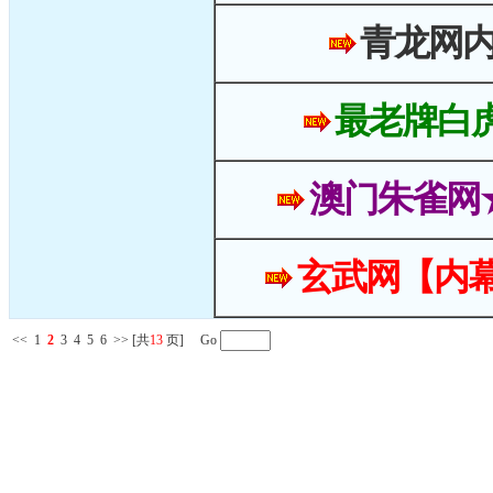
青龙网
最老牌白
澳门朱雀网
玄武网【内幕
<<
1
2
3
4
5
6
>>
[共
13
页] Go