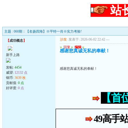
站
主题 : 060期：【名扬四海】※平特一肖※实力考验!
沙发
发表于: 2026-06-02 22:42
---
【
成功概念
】
u
回复
u
编辑
u
感谢您真诚无私的奉献！
新手上路
发帖:
4454
感谢您真诚无私的奉献！
威望:
12132 点
铜币:
3639 枚
贡献值:
0 点
好评度:
0 点
【首
49高手