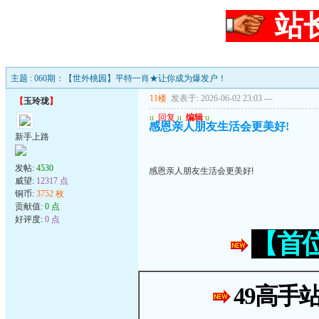
站
主题 : 060期：【世外桃园】平特一肖★让你成为爆发户！
11楼
发表于: 2026-06-02 23:03
---
【
玉玲珑
】
u
回复
u
编辑
u
感恩亲人朋友生活会更美好!
新手上路
发帖:
4530
感恩亲人朋友生活会更美好!
威望:
12317 点
铜币:
3752 枚
贡献值:
0 点
好评度:
0 点
【首
49高手