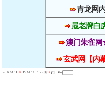
青龙网
最老牌白
澳门朱雀网
玄武网【内幕
<<
9
10
11
12
13
14
15
16
>>
[共
19
页] Go