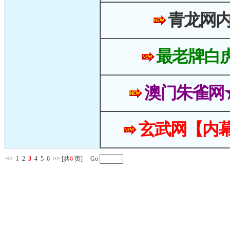
青龙网
最老牌白
澳门朱雀网
玄武网【内幕
<<
1
2
3
4
5
6
>>
[共
6
页] Go