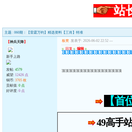
站
主题 : 060期：【雷霆万钧】精选资料【三肖】特准
板凳
发表于: 2026-06-02 22:52
---
【
神兵天降
】
u
回复
u
编辑
u
顶顶顶顶顶顶顶顶顶顶顶顶顶顶
新手上路
发帖:
4579
顶顶顶顶顶顶顶顶顶顶顶顶顶顶顶顶顶
威望:
12426 点
铜币:
3705 枚
贡献值:
0 点
好评度:
0 点
【首
49高手