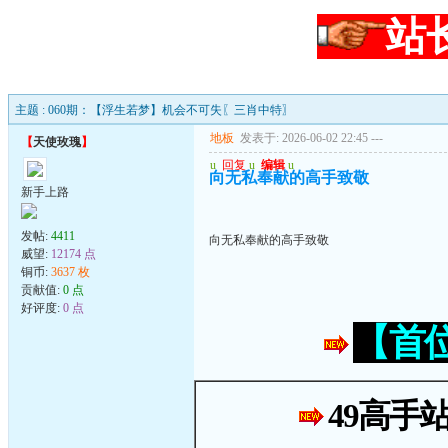
站
主题 : 060期：【浮生若梦】机会不可失〖三肖中特〗
地板
发表于: 2026-06-02 22:45
---
【
天使玫瑰
】
u
回复
u
编辑
u
向无私奉献的高手致敬
新手上路
发帖:
4411
向无私奉献的高手致敬
威望:
12174 点
铜币:
3637 枚
贡献值:
0 点
好评度:
0 点
【首
49高手