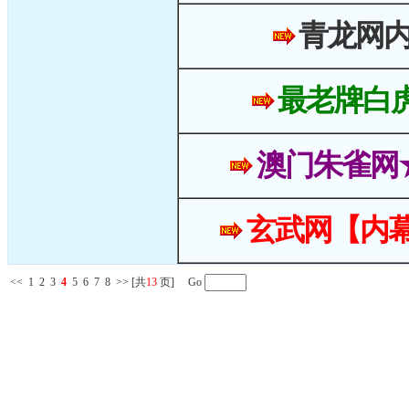
青龙网
最老牌白
澳门朱雀网
玄武网【内幕
<<
1
2
3
4
5
6
7
8
>>
[共
13
页] Go