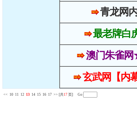
青龙网
最老牌白
澳门朱雀网
玄武网【内幕
<<
10
11
12
13
14
15
16
17
>>
[共
17
页] Go