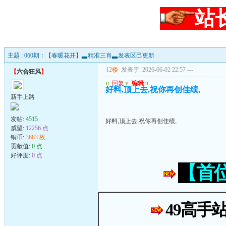
站
主题 : 060期：【春暖花开】▃精准三肖▃发表区己更新
12楼
发表于: 2026-06-02 22:57
---
【
六合狂风
】
u
回复
u
编辑
u
好料,顶上去,祝你再创佳绩,
新手上路
发帖:
4515
好料,顶上去,祝你再创佳绩,
威望:
12256 点
铜币:
3683 枚
贡献值:
0 点
好评度:
0 点
【首
49高手