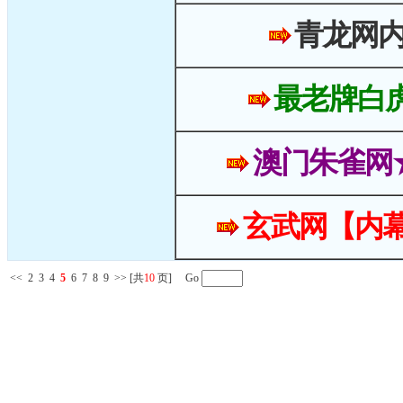
青龙网
最老牌白
澳门朱雀网
玄武网【内幕
<<
2
3
4
5
6
7
8
9
>>
[共
10
页] Go