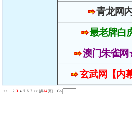
青龙网
最老牌白
澳门朱雀网
玄武网【内幕
<<
1
2
3
4
5
6
7
>>
[共
14
页] Go