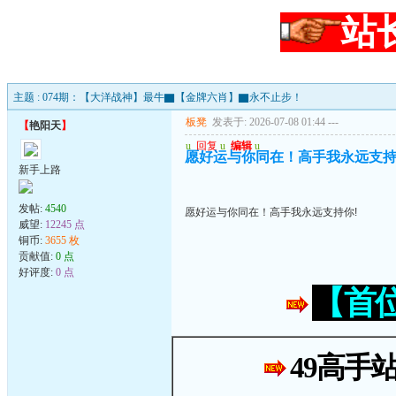
站
主题 : 074期：【大洋战神】最牛▇【金牌六肖】▇永不止步！
板凳
发表于: 2026-07-08 01:44
---
【
艳阳天
】
u
回复
u
编辑
u
愿好运与你同在！高手我永远支持
新手上路
发帖:
4540
愿好运与你同在！高手我永远支持你!
威望:
12245 点
铜币:
3655 枚
贡献值:
0 点
好评度:
0 点
【首
49高手