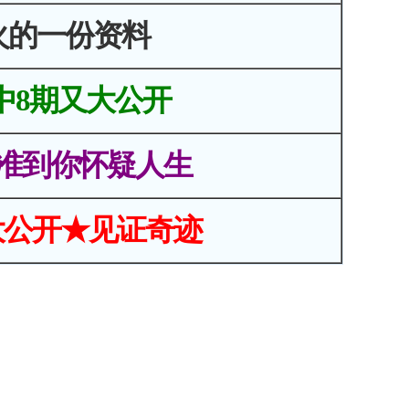
火的一份资料
中8期又大公开
准到你怀疑人生
大公开★见证奇迹