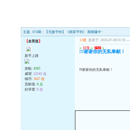
主题 : 074期：【无敌平特】《精算平特》 期期爆中··
12楼
发表于: 2026-07-08 01:59
---
【
血菩提
】
u
回复
u
编辑
u
!!!谢谢你的无私奉献！
新手上路
发帖:
4505
!!!谢谢你的无私奉献！
威望:
12142 点
铜币:
3607 枚
贡献值:
0 点
好评度:
0 点