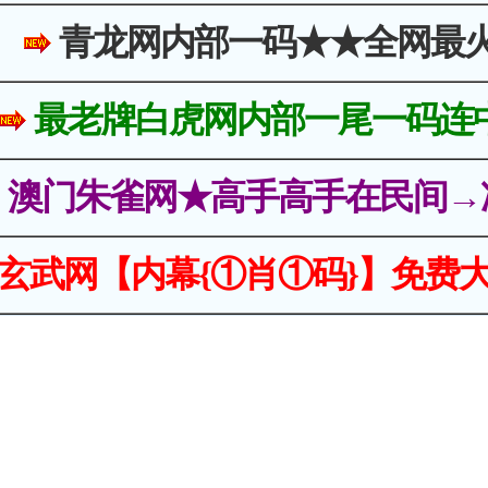
青龙网内部一码★★全网最
最老牌白虎网内部一尾一码连
澳门朱雀网★高手高手在民间→
玄武网【内幕{①肖①码}】免费