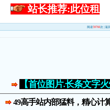
站长推荐:此位租
阅读
59766
次 |
返
【首位图片.长条文字
49高手站内部猛料，精心计