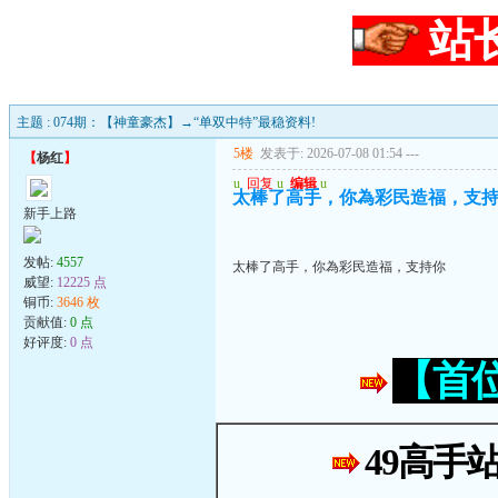
站
主题 : 074期：【神童豪杰】→“单双中特”最稳资料!
5楼
发表于: 2026-07-08 01:54
---
【
杨红
】
u
回复
u
编辑
u
太棒了高手，你為彩民造福，支
新手上路
发帖:
4557
太棒了高手，你為彩民造福，支持你
威望:
12225 点
铜币:
3646 枚
贡献值:
0 点
好评度:
0 点
【首
49高手