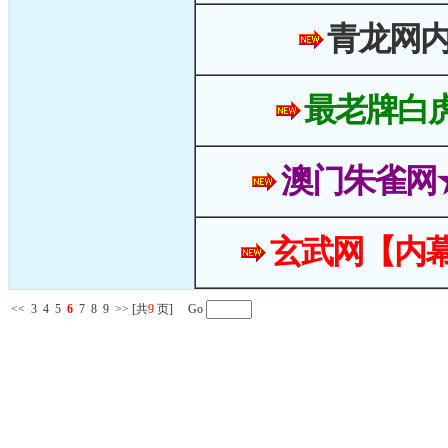
青龙网
最老牌白
澳门朱雀网
玄武网【内幕
<<
3
4
5
6
7
8
9
>>
[共
9
页] Go