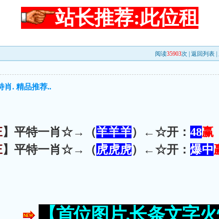
站长推荐:此位租
阅读
35903
次 |
返回列表
|
肖. 精品推荐..
庄
】平特一肖☆→（
羊羊羊
）←☆开：
48
赢
庄
】平特一肖☆→（
虎虎虎
）←☆开：
爆中
【首位图片.长条文字