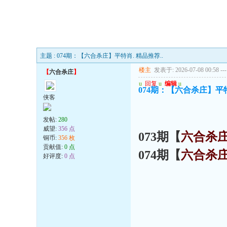
主题 : 074期：【六合杀庄】平特肖. 精品推荐..
楼主
发表于: 2026-07-08 00:58
---
【
六合杀庄
】
u
回复
u
编辑
u
074期：【六合杀庄】平特
侠客
发帖:
280
威望:
356 点
073期【
六合杀
铜币:
356 枚
贡献值:
0 点
074期【
六合杀
好评度:
0 点