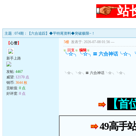
站
主题 : 074期：【六合追踪】◆平特尾资料◆突破极限~！
5楼
发表于: 2026-07-08 01:56
---
【
心雪
】
u
回复
u
编辑
u
╰☆╮╰☆╮〓 六合神话╰☆╮
新手上路
发帖:
4467
╰☆╮╰☆╮〓 六合神话╰☆╮╰☆╮
威望:
12170 点
铜币:
3644 枚
贡献值:
0 点
好评度:
0 点
【首
49高手