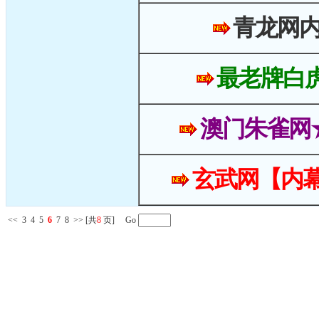
青龙网
最老牌白
澳门朱雀网
玄武网【内幕
<<
3
4
5
6
7
8
>>
[共
8
页] Go