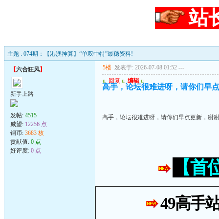
站
主题 : 074期：【港澳神算】“单双中特”最稳资料!
5楼
发表于: 2026-07-08 01:52
---
【
六合狂风
】
u
回复
u
编辑
u
高手，论坛很难进呀，请你们早
新手上路
发帖:
4515
高手，论坛很难进呀，请你们早点更新，谢
威望:
12256 点
铜币:
3683 枚
贡献值:
0 点
好评度:
0 点
【首
49高手