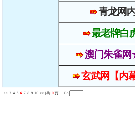
青龙网
最老牌白
澳门朱雀网
玄武网【内幕
<<
3
4
5
6
7
8
9
10
>>
[共
10
页] Go