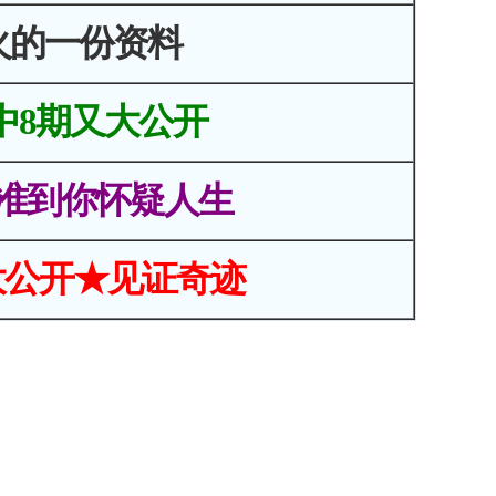
火的一份资料
中8期又大公开
准到你怀疑人生
大公开★见证奇迹