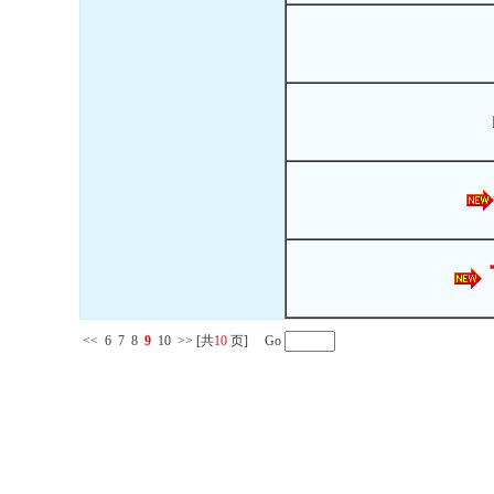
<<
6
7
8
9
10
>>
[共
10
页] Go