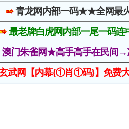
青龙网内部一码★★全网最
最老牌白虎网内部一尾一码连
澳门朱雀网★高手高手在民间→
玄武网【内幕{①肖①码}】免费