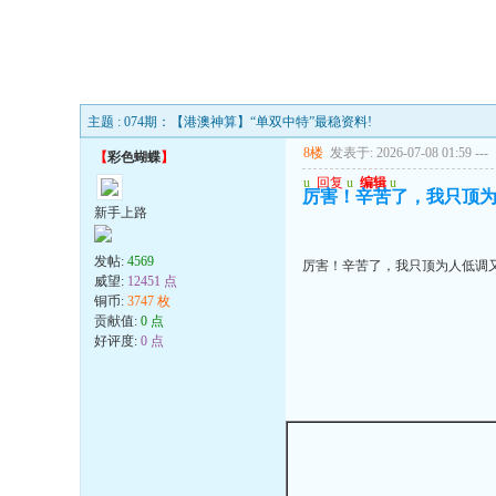
主题 : 074期：【港澳神算】“单双中特”最稳资料!
8楼
发表于: 2026-07-08 01:59
---
【
彩色蝴蝶
】
u
回复
u
编辑
u
厉害！辛苦了，我只顶
新手上路
发帖:
4569
厉害！辛苦了，我只顶为人低调
威望:
12451 点
铜币:
3747 枚
贡献值:
0 点
好评度:
0 点