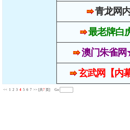
青龙网
最老牌白
澳门朱雀网
玄武网【内幕
<<
1
2
3
4
5
6
7
>>
[共
7
页] Go