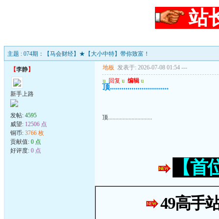
站
主题 : 074期：【马会财经】★【大小中特】带你致富！
地板
发表于: 2026-07-08 01:54
---
【
李静
】
u
回复
u
编辑
u
顶..............................
新手上路
发帖:
4595
顶..............................
威望:
12506 点
铜币:
3766 枚
贡献值:
0 点
好评度:
0 点
【首
49高手