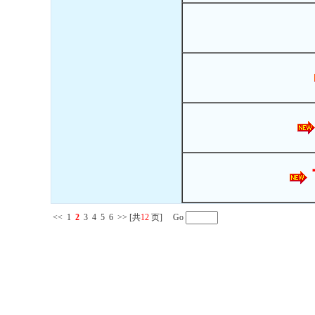
<<
1
2
3
4
5
6
>>
[共
12
页] Go