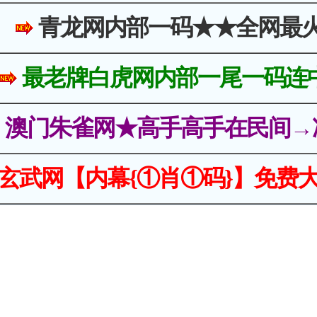
青龙网内部一码★★全网最
最老牌白虎网内部一尾一码连
澳门朱雀网★高手高手在民间→
玄武网【内幕{①肖①码}】免费