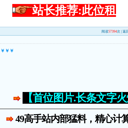
站长推荐:此位租
阅读
57394
次 |
返
￥￥￥￥
【首位图片.长条文字
49高手站内部猛料，精心计