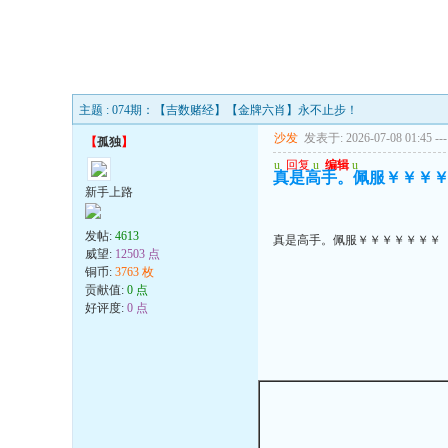
主题 : 074期：【吉数赌经】【金牌六肖】永不止步！
沙发
发表于: 2026-07-08 01:45
---
【
孤独
】
u
回复
u
编辑
u
真是高手。佩服￥￥￥
新手上路
发帖:
4613
真是高手。佩服￥￥￥￥￥￥￥
威望:
12503 点
铜币:
3763 枚
贡献值:
0 点
好评度:
0 点