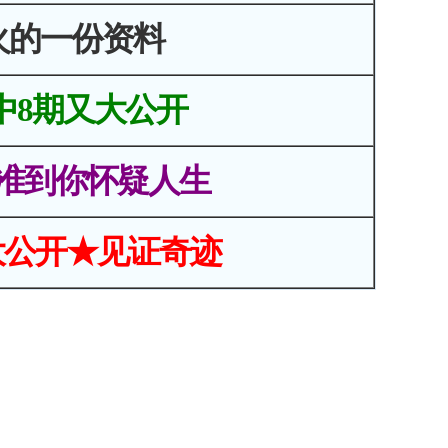
火的一份资料
中8期又大公开
准到你怀疑人生
大公开★见证奇迹