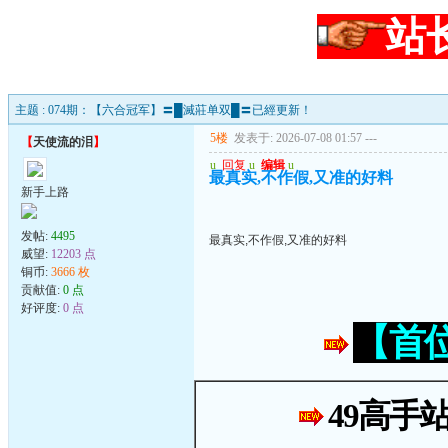
站
主题 : 074期：【六合冠军】〓█滅莊单双█〓已經更新！
5楼
发表于: 2026-07-08 01:57
---
【
天使流的泪
】
u
回复
u
编辑
u
最真实,不作假,又准的好料
新手上路
发帖:
4495
最真实,不作假,又准的好料
威望:
12203 点
铜币:
3666 枚
贡献值:
0 点
好评度:
0 点
【首
49高手