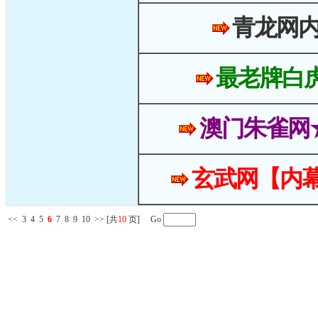
青龙网
最老牌白
澳门朱雀网
玄武网【内幕
<<
3
4
5
6
7
8
9
10
>>
[共
10
页] Go