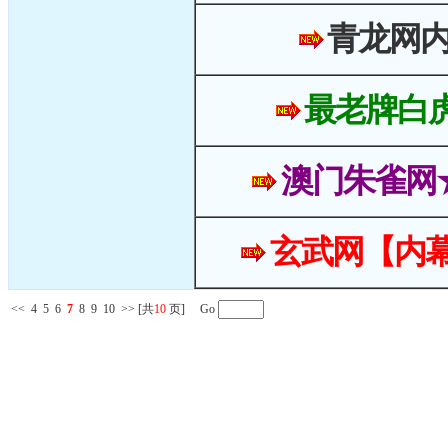
青龙网
最老牌白
澳门朱雀网
玄武网【内幕
<<
4
5
6
7
8
9
10
>>
[共
10
页] Go