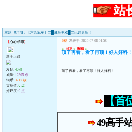
站
主题 : 074期：【六合冠军】〓█滅莊单双█〓已經更新！
6楼
发表于: 2026-07-08 01:58
---
【
心心相印
】
u
回复
u
编辑
u
顶了再看，看了再顶！好人好料
新手上路
发帖:
4579
顶了再看，看了再顶！好人好料！
威望:
12395 点
铜币:
3715 枚
贡献值:
0 点
好评度:
0 点
【首
49高手