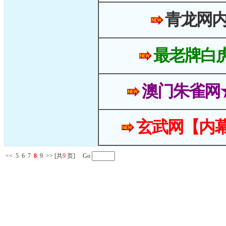
青龙网
最老牌白
澳门朱雀网
玄武网【内幕
<<
5
6
7
8
9
>>
[共
9
页] Go