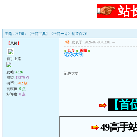
站
主题 : 074期：【平特宝典】《平特一肖》创造百万!
7楼
发表于: 2026-07-08 02:01
---
【
风铃
】
u
回复
u
编辑
u
记你大功
新手上路
发帖:
4526
记你大功
威望:
12379 点
铜币:
3702 枚
贡献值:
0 点
好评度:
0 点
【首
49高手