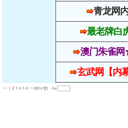
青龙网
最老牌白
澳门朱雀网
玄武网【内幕
<<
1
2
3
4
5
6
>>
[共
14
页] Go