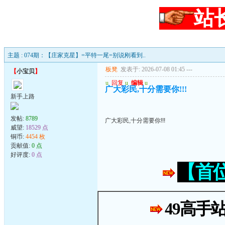
站
主题 : 074期：【庄家克星】=平特一尾=别说刚看到..
板凳
发表于: 2026-07-08 01:45
---
【
小宝贝
】
u
回复
u
编辑
u
广大彩民,十分需要你!!!
新手上路
发帖:
8789
广大彩民,十分需要你!!!
威望:
18529 点
铜币:
4454 枚
贡献值:
0 点
好评度:
0 点
【首
49高手