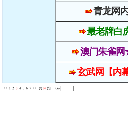
青龙网
最老牌白
澳门朱雀网
玄武网【内幕
<<
1
2
3
4
5
6
7
>>
[共
14
页] Go