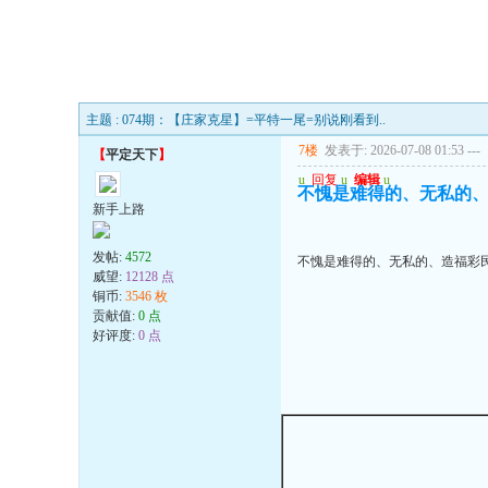
主题 : 074期：【庄家克星】=平特一尾=别说刚看到..
7楼
发表于: 2026-07-08 01:53
---
【
平定天下
】
u
回复
u
编辑
u
不愧是难得的、无私的
新手上路
发帖:
4572
不愧是难得的、无私的、造福彩
威望:
12128 点
铜币:
3546 枚
贡献值:
0 点
好评度:
0 点