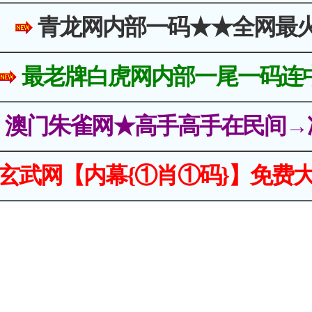
青龙网内部一码★★全网最
最老牌白虎网内部一尾一码连
澳门朱雀网★高手高手在民间→
玄武网【内幕{①肖①码}】免费