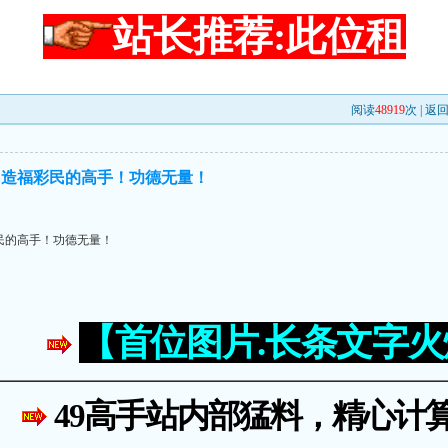
站长推荐:此位租
阅读
48919
次 |
返
、造福彩民的高手！功德无量！
民的高手！功德无量！
【首位图片.长条文字
49高手站内部猛料，精心计