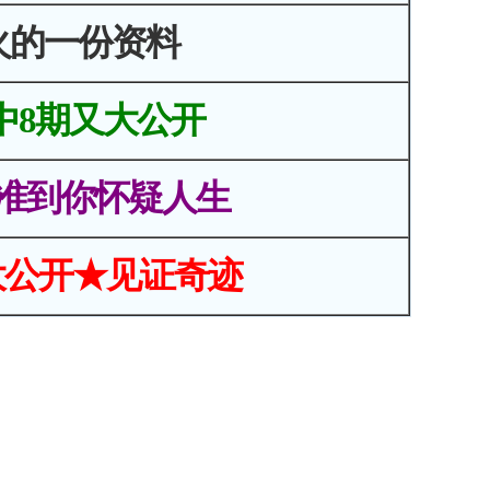
火的一份资料
中8期又大公开
准到你怀疑人生
大公开★见证奇迹