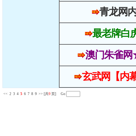
青龙网
最老牌白
澳门朱雀网
玄武网【内幕
<<
2
3
4
5
6
7
8
9
>>
[共
9
页] Go