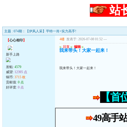
站
主题 : 074期：【伊风人采】平特一肖=实力高手!
4楼
发表于: 2026-07-08 01:52
---
【
心心相印
】
u
回复
u
编辑
u
我来带头！大家一起来！
新手上路
发帖:
4579
我来带头！大家一起来！
威望:
12395 点
铜币:
3715 枚
贡献值:
0 点
好评度:
0 点
【首
49高手