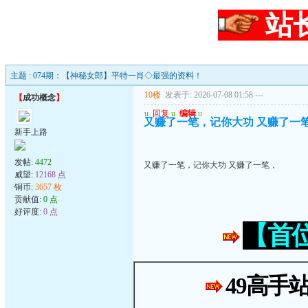
站
主题 : 074期：【神秘女郎】平特一肖◇最强的资料！
10楼
发表于: 2026-07-08 01:58
---
【
成功概念
】
u
回复
u
编辑
u
又赚了一笔，记你大功 又赚了一
新手上路
发帖:
4472
又赚了一笔，记你大功 又赚了一笔，
威望:
12168 点
铜币:
3657 枚
贡献值:
0 点
好评度:
0 点
【首
49高手