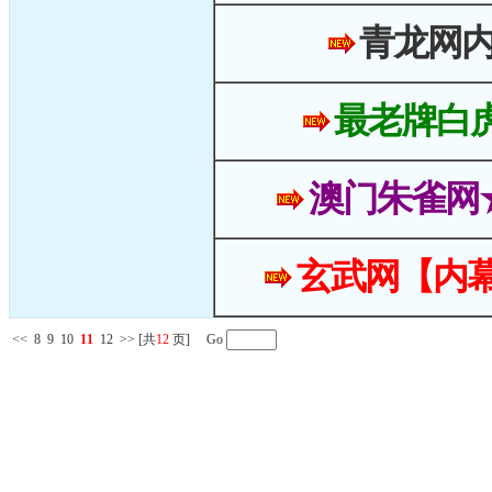
青龙网
最老牌白
澳门朱雀网
玄武网【内幕
<<
8
9
10
11
12
>>
[共
12
页] Go