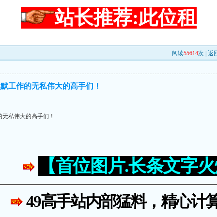
站长推荐:此位租
阅读
55614
次 |
返
默默工作的无私伟大的高手们！
的无私伟大的高手们！
【首位图片.长条文字
49高手站内部猛料，精心计