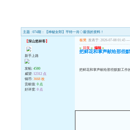
主题 : 074期：【神秘女郎】平特一肖◇最强的资料！
板凳
发表于: 2026-07-08 01:45
---
【
深山悠林客
】
u
回复
u
编辑
u
把鲜花和掌声献给那些
新手上路
发帖:
4580
把鲜花和掌声献给那些默默工作
威望:
12312 点
铜币:
3668 枚
贡献值:
0 点
好评度:
0 点