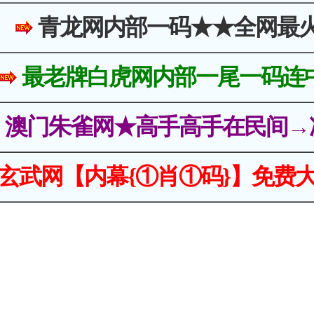
青龙网内部一码★★全网最
最老牌白虎网内部一尾一码连
澳门朱雀网★高手高手在民间→
玄武网【内幕{①肖①码}】免费