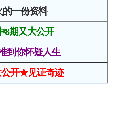
火的一份资料
中8期又大公开
准到你怀疑人生
大公开★见证奇迹