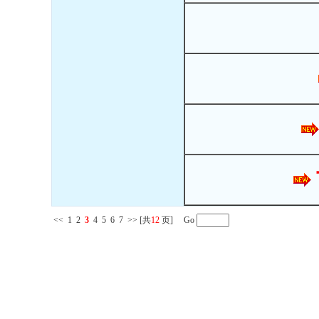
<<
1
2
3
4
5
6
7
>>
[共
12
页] Go