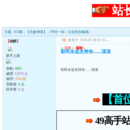
站
主题 : 074期：【无敌神算】（平特一肖）让你告别输钱.
7楼
发表于: 2026-07-08 01:59
---
【
独醉
】
u
回复
u
编辑
u
彩民永远支持你.......顶顶
新手上路
发帖:
4602
彩民永远支持你.......顶顶
威望:
12070 点
铜币:
3518 枚
贡献值:
0 点
好评度:
0 点
【首
49高手