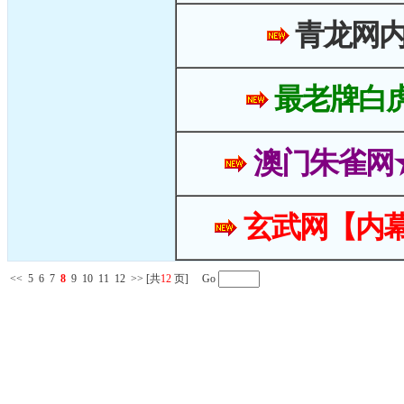
青龙网
最老牌白
澳门朱雀网
玄武网【内幕
<<
5
6
7
8
9
10
11
12
>>
[共
12
页] Go