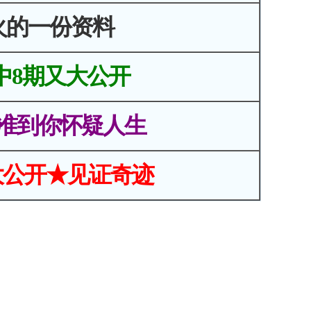
火的一份资料
中8期又大公开
准到你怀疑人生
大公开★见证奇迹