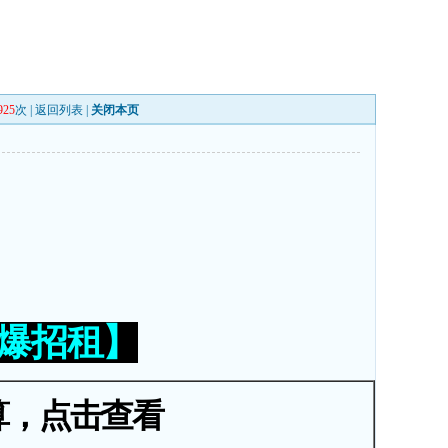
925
次 |
返回列表
|
关闭本页
火爆招租】
算，点击查看