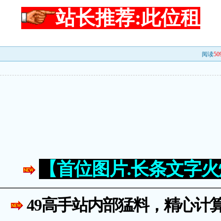
站长推荐:此位租
阅读
50
【首位图片.长条文字
49高手站内部猛料，精心计