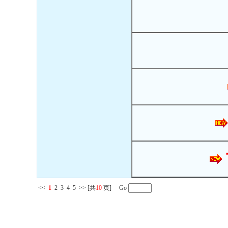
<<
1
2
3
4
5
>>
[共
10
页] Go