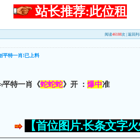
站长推荐:此位租
阅读
46188
次 |
返回列
创平特一肖!已上料
≯平特一肖《
蛇蛇蛇
》开 ：
爆中
准
【首位图片.长条文字