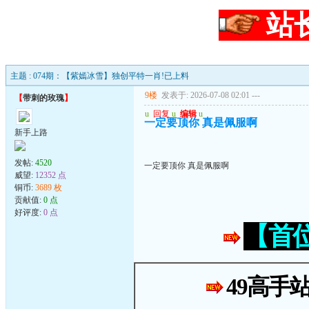
站
主题 : 074期：【紫嫣冰雪】独创平特一肖!已上料
9楼
发表于: 2026-07-08 02:01
---
【
带刺的玫瑰
】
u
回复
u
编辑
u
一定要顶你 真是佩服啊
新手上路
发帖:
4520
一定要顶你 真是佩服啊
威望:
12352 点
铜币:
3689 枚
贡献值:
0 点
好评度:
0 点
【首
49高手