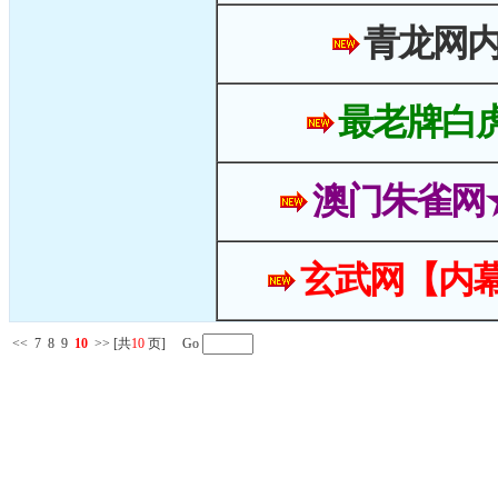
青龙网
最老牌白
澳门朱雀网
玄武网【内幕
<<
7
8
9
10
>>
[共
10
页] Go