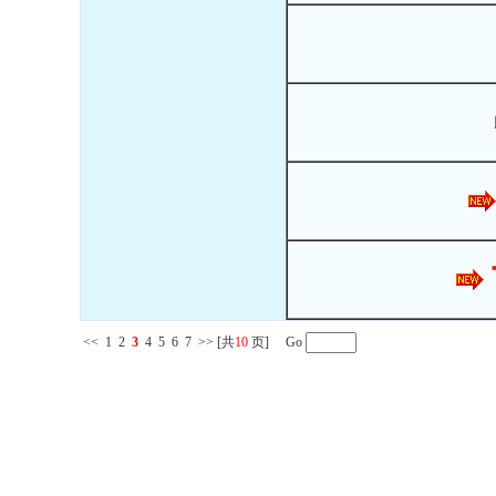
<<
1
2
3
4
5
6
7
>>
[共
10
页] Go