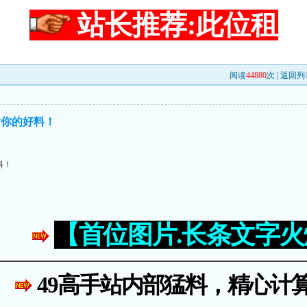
站长推荐:此位租
阅读
44880
次 |
返回列
谢你的好料！
料！
【首位图片.长条文字
49高手站内部猛料，精心计