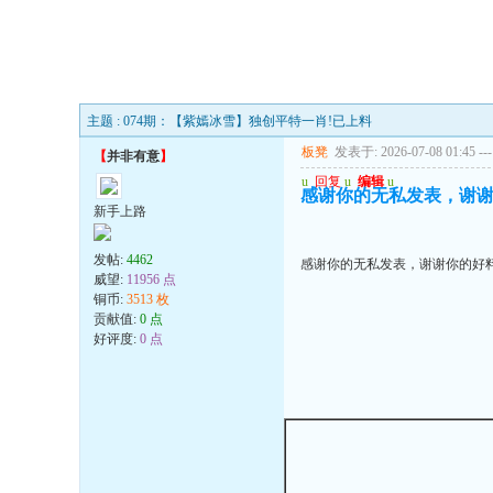
主题 : 074期：【紫嫣冰雪】独创平特一肖!已上料
板凳
发表于: 2026-07-08 01:45
---
【
并非有意
】
u
回复
u
编辑
u
感谢你的无私发表，谢
新手上路
发帖:
4462
感谢你的无私发表，谢谢你的好
威望:
11956 点
铜币:
3513 枚
贡献值:
0 点
好评度:
0 点