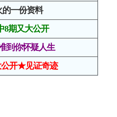
火的一份资料
中8期又大公开
准到你怀疑人生
大公开★见证奇迹