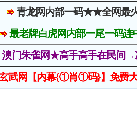
青龙网内部一码★★全网最
最老牌白虎网内部一尾一码连
澳门朱雀网★高手高手在民间→
玄武网【内幕{①肖①码}】免费