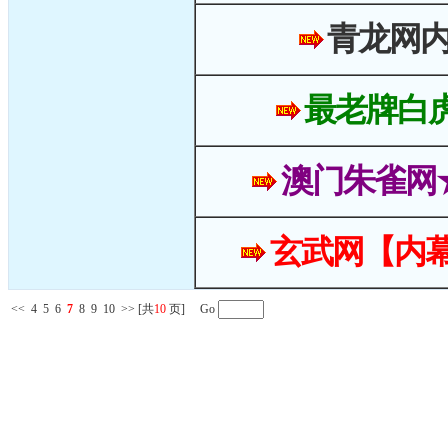
青龙网
最老牌白
澳门朱雀网
玄武网【内幕
<<
4
5
6
7
8
9
10
>>
[共
10
页] Go