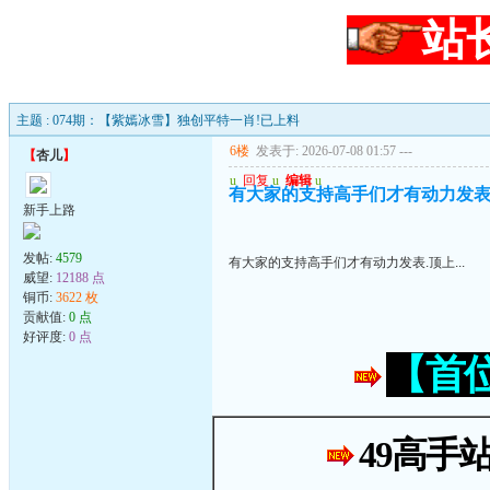
站
主题 : 074期：【紫嫣冰雪】独创平特一肖!已上料
6楼
发表于: 2026-07-08 01:57
---
【
杏儿
】
u
回复
u
编辑
u
有大家的支持高手们才有动力发表.顶
新手上路
发帖:
4579
有大家的支持高手们才有动力发表.顶上...
威望:
12188 点
铜币:
3622 枚
贡献值:
0 点
好评度:
0 点
【首
49高手