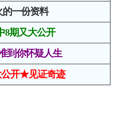
火的一份资料
中8期又大公开
准到你怀疑人生
大公开★见证奇迹