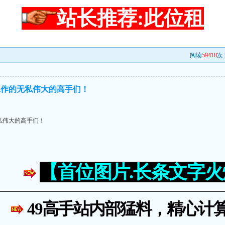
站长推荐:此位租
阅读
59410
次 
工作的无私伟大的高手们！
私伟大的高手们！
【首位图片.长条文字
49高手站内部猛料，精心计