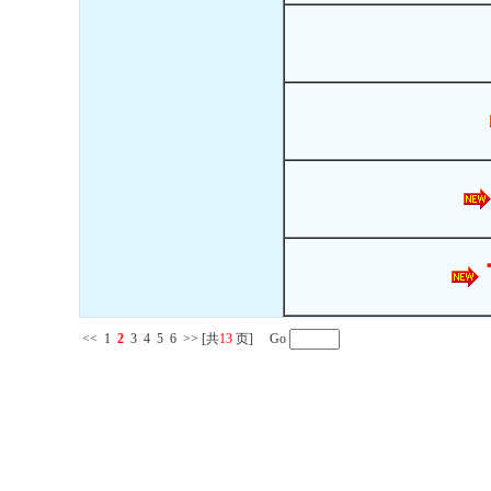
<<
1
2
3
4
5
6
>>
[共
13
页] Go