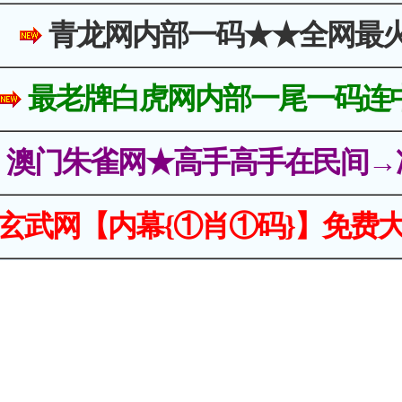
青龙网内部一码★★全网最
最老牌白虎网内部一尾一码连
澳门朱雀网★高手高手在民间→
玄武网【内幕{①肖①码}】免费