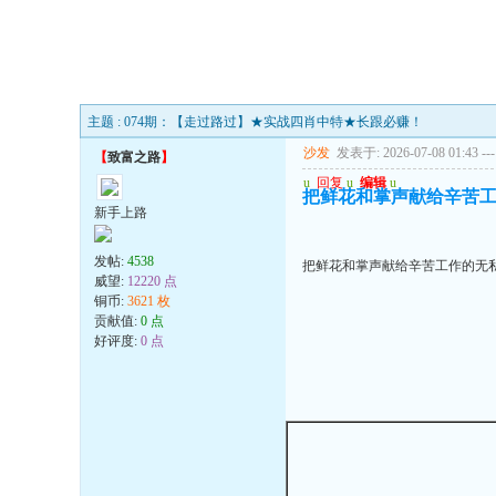
主题 : 074期：【走过路过】★实战四肖中特★长跟必赚！
沙发
发表于: 2026-07-08 01:43
---
【
致富之路
】
u
回复
u
编辑
u
把鲜花和掌声献给辛苦
新手上路
发帖:
4538
把鲜花和掌声献给辛苦工作的无
威望:
12220 点
铜币:
3621 枚
贡献值:
0 点
好评度:
0 点