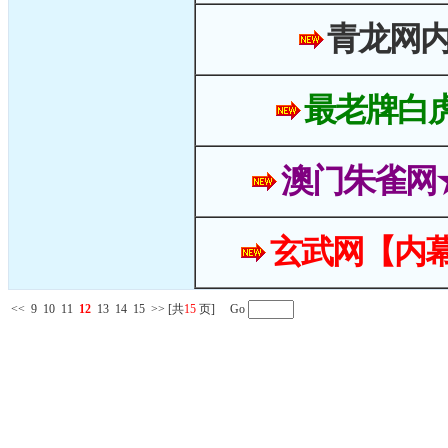
青龙网
最老牌白
澳门朱雀网
玄武网【内幕
<<
9
10
11
12
13
14
15
>>
[共
15
页] Go