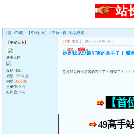
站
主题 : 074期：【平特仙女】◇平特一肖◇脱贫致富！
11楼
发表于: 2026-07-08 01:58
---
【
平定天下
】
u
回复
u
编辑
u
你是我见过最厉害的高手了！ 赚
新手上路
发帖:
4585
你是我见过最厉害的高手了！ 赚暴了！！！
威望:
12154 点
铜币:
3559 枚
贡献值:
0 点
好评度:
0 点
【首
49高手