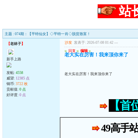
站
主题 : 074期：【平特仙女】◇平特一肖◇脱贫致富！
沙发
发表于: 2026-07-08 01:42
---
【
老林子
】
u
回复
u
编辑
u
老大实在厉害！我来顶你来了
新手上路
发帖:
4558
老大实在厉害！我来顶你来了
威望:
12385 点
铜币:
3722 枚
贡献值:
0 点
好评度:
0 点
【首
49高手