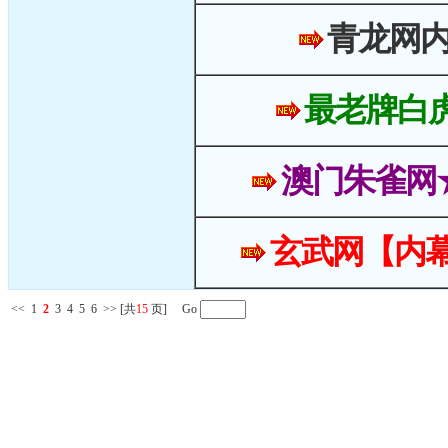
青龙网
最老牌白
澳门朱雀网
玄武网【内幕
<<
1
2
3
4
5
6
>>
[共
15
页] Go